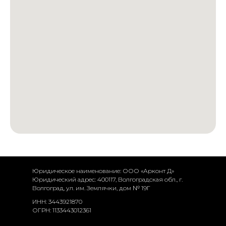
Юридическое наименование: ООО «Арконт Д»
Юридический адрес: 400117, Волгоградская обл., г.
Волгоград, ул. им. Землячки, дом № 19Г
ИНН: 3443921870
ОГРН: 1133443012361